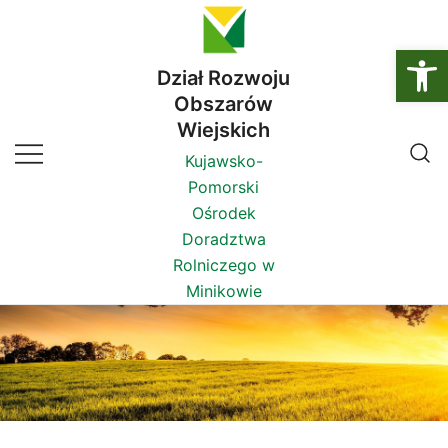
Przejdź
do
Ot
treści
Dział Rozwoju
Obszarów
Wiejskich
Kujawsko-
Pomorski
Ośrodek
Doradztwa
Rolniczego w
Minikowie